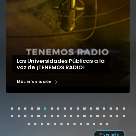
Las Universidades Públicas a la
voz de ¡TENEMOS RADIO!
2
Más información
M
Ver más