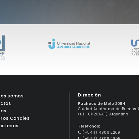
Dirección
nes somos
ectos
Pacheco de Melo 2084
Ciudad Autónoma de Buenos A
ias
(CP: C1126AAF) Argentina
tros Canales
áctenos
Teléfonos:
(+5411) 4806 2269
(+5411) 4806 2805