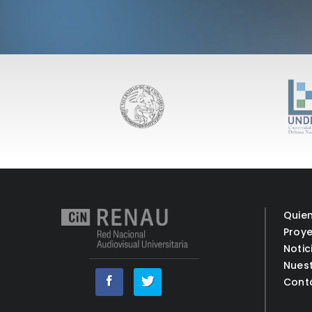
Quie
Proy
Notic
Nues
Cont