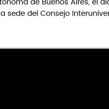
ónoma de Buenos Aires, el dí
la sede del Consejo Interuniver