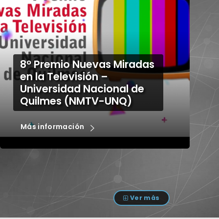
Nuestras series
universitarias en Deportv
Más información
Ver más