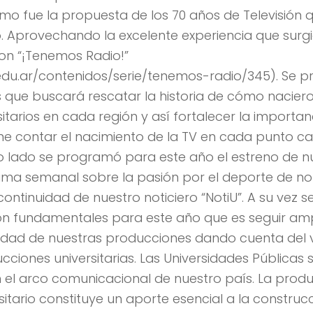
mo fue la propuesta de los 70 años de Televisión q
. Aprovechando la excelente experiencia que surgi
con “¡Tenemos Radio!”
du.ar/contenidos/serie/tenemos-radio/345). Se p
que buscará rescatar la historia de cómo naciero
itarios en cada región y así fortalecer la importanc
e contar el nacimiento de la TV en cada punto ca
ro lado se programó para este año el estreno de nu
ama semanal sobre la pasión por el deporte de nor
 continuidad de nuestro noticiero “NotiU”. A su vez
ión fundamentales para este año que es seguir am
bilidad de nuestras producciones dando cuenta del 
cciones universitarias. Las Universidades Públicas
el arco comunicacional de nuestro país. La produ
sitario constituye un aporte esencial a la construc