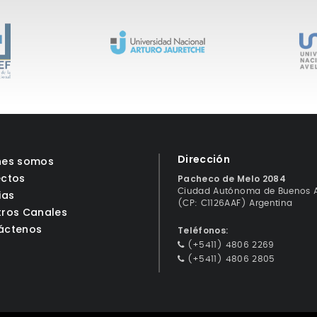
Dirección
nes somos
ectos
Pacheco de Melo 2084
Ciudad Autónoma de Buenos A
ias
(CP: C1126AAF) Argentina
tros Canales
áctenos
Teléfonos:
(+5411) 4806 2269
(+5411) 4806 2805