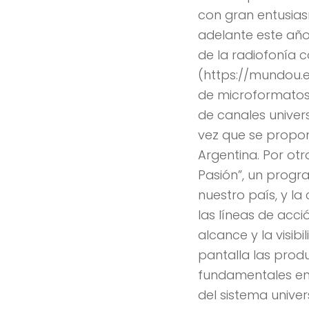
con gran entusias
adelante este año
de la radiofonía 
(https://mundou.e
de microformatos 
de canales univers
vez que se propon
Argentina. Por ot
Pasión”, un progr
nuestro país, y la
las líneas de acc
alcance y la visi
pantalla las produ
fundamentales en 
del sistema univer