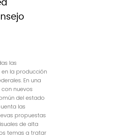
ed
onsejo
as las
 en la producción
ederales. En una
1 con nuevos
común del estado
cuenta las
nuevas propuestas
suales de alta
los temas a tratar