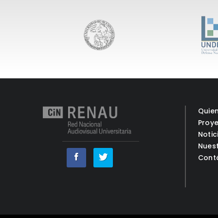
Quie
Proy
Notic
Nues
Cont