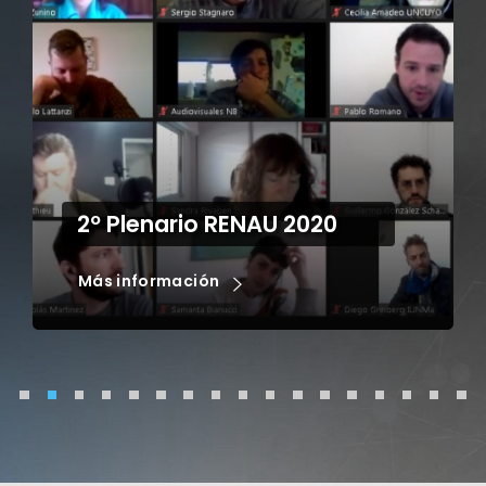
8º Premio Nuevas Miradas
en la Televisión –
Universidad Nacional de
Quilmes (NMTV-UNQ)
Más información